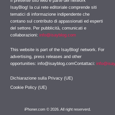
Il presente sito web è parte del network
IsayBlog! la cui rete editoriale comprende siti
tematici di informazione indipendente che
contano sul contributo di appassionati ed esperti
del settore. Per pubblicità, comunicati e
collaborazioni:
info@isayblog.com
This website is part of the IsayBlog! network. For
advertising, press releases and other
opportunities:
info@isayblog.comContattaci
:
info@isa
Dichiarazione sulla Privacy (UE)
Cookie Policy (UE)
iPhoner.com © 2026. All right reserverd.