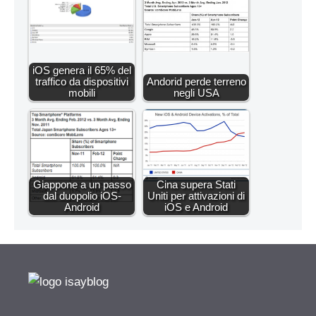
iOS genera il 65% del
traffico da dispositivi
Andorid perde terreno
mobili
negli USA
Giappone a un passo
Cina supera Stati
dal duopolio iOS-
Uniti per attivazioni di
Android
iOS e Android