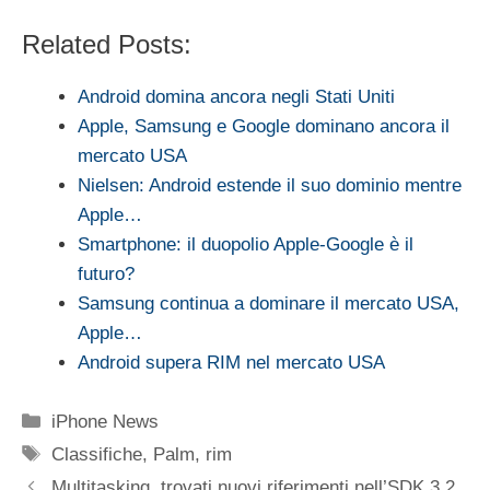
Related Posts:
Android domina ancora negli Stati Uniti
Apple, Samsung e Google dominano ancora il
mercato USA
Nielsen: Android estende il suo dominio mentre
Apple…
Smartphone: il duopolio Apple-Google è il
futuro?
Samsung continua a dominare il mercato USA,
Apple…
Android supera RIM nel mercato USA
Categorie
iPhone News
Tag
Classifiche
,
Palm
,
rim
Multitasking, trovati nuovi riferimenti nell’SDK 3.2