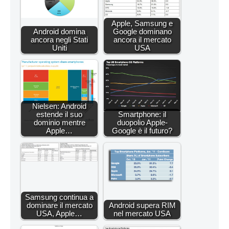
Apple, Samsung e
Android domina
Google dominano
ancora negli Stati
ancora il mercato
Uniti
USA
Nielsen: Android
estende il suo
Smartphone: il
dominio mentre
duopolio Apple-
Apple…
Google è il futuro?
Samsung continua a
dominare il mercato
Android supera RIM
USA, Apple…
nel mercato USA