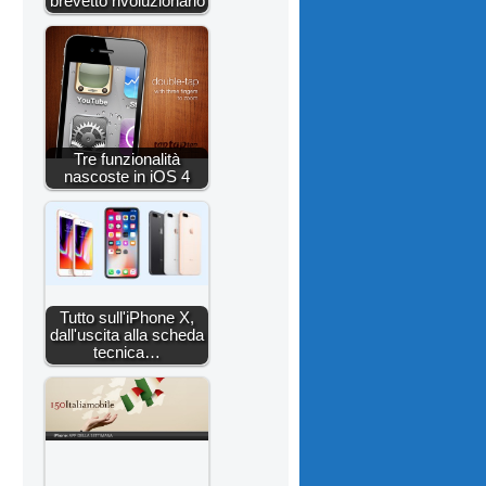
brevetto rivoluzionario
Tre funzionalità
nascoste in iOS 4
Tutto sull'iPhone X,
dall'uscita alla scheda
tecnica…