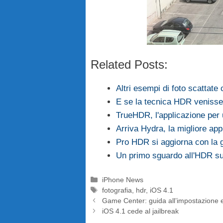
Related Posts:
Altri esempi di foto scattate
E se la tecnica HDR venisse 
TrueHDR, l'applicazione per 
Arriva Hydra, la migliore app
Pro HDR si aggiorna con la 
Un primo sguardo all'HDR su
Categorie
iPhone News
Tag
fotografia
,
hdr
,
iOS 4.1
Game Center: guida all’impostazione e
iOS 4.1 cede al jailbreak