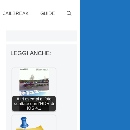
JAILBREAK
GUIDE
LEGGI ANCHE:
Altri esempi di foto
scattate con l'HDR di
iOS 4.1