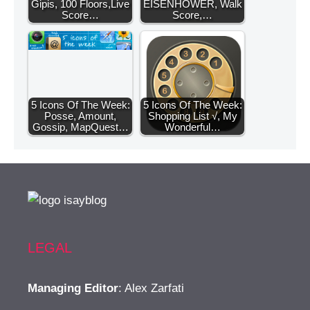
Gipis, 100 Floors,Live
EISENHOWER, Walk
Score…
Score,…
5 Icons Of The Week:
5 Icons Of The Week:
Posse, Amount,
Shopping List √, My
Gossip, MapQuest…
Wonderful…
LEGAL
Managing Editor
: Alex Zarfati