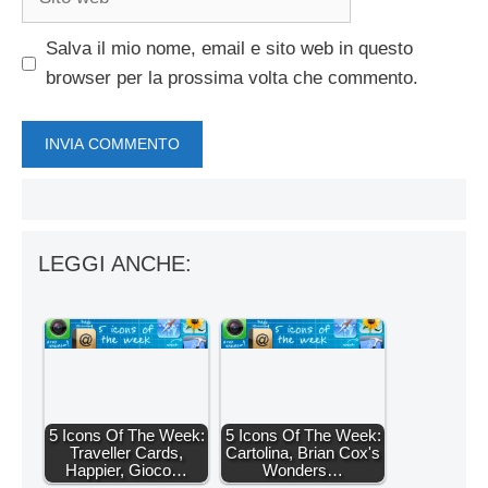
web
Salva il mio nome, email e sito web in questo
browser per la prossima volta che commento.
LEGGI ANCHE:
5 Icons Of The Week:
5 Icons Of The Week:
Traveller Cards,
Cartolina, Brian Cox's
Happier, Gioco…
Wonders…