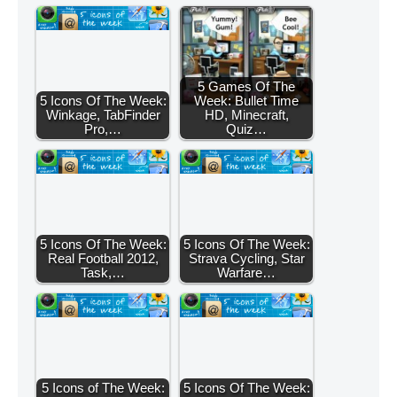
5 Games Of The
5 Icons Of The Week:
Week: Bullet Time
Winkage, TabFinder
HD, Minecraft,
Pro,…
Quiz…
5 Icons Of The Week:
5 Icons Of The Week:
Real Football 2012,
Strava Cycling, Star
Task,…
Warfare…
5 Icons of The Week:
5 Icons Of The Week: