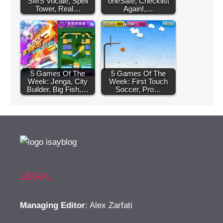
SMS Vocale, Spell
oneSafe, Checklist
Tower, Real…
Again!,…
5 Games Of The
5 Games Of The
Week: Jenga, City
Week: First Touch
Builder, Big Fish,…
Soccer, Pro…
LEGAL
Managing Editor
: Alex Zarfati