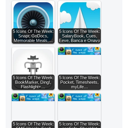
5 Icons Of The Week:
5 Icons Of The Week:
Snapr, GoDocs,
SalaryBook, Cues,
Memorable Meals,…
Eeve, Banca e Onavo
5 Icons Of The Week:
5 Icons Of The Week:
BookMarker, Ding!,
Pocket, Timesheets,
Flashlight+…
myLife…
5 Icons Of The Week:
5 Icons Of The Week: