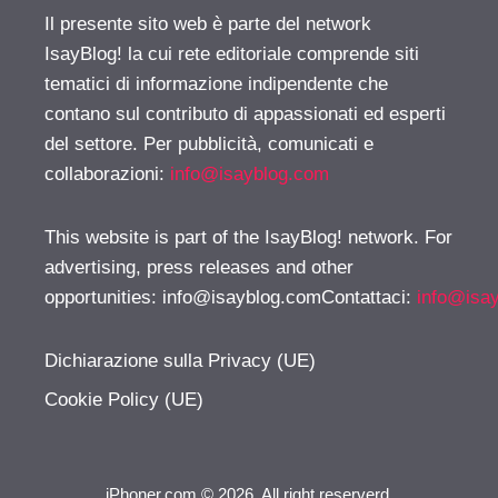
Il presente sito web è parte del network
IsayBlog! la cui rete editoriale comprende siti
tematici di informazione indipendente che
contano sul contributo di appassionati ed esperti
del settore. Per pubblicità, comunicati e
collaborazioni:
info@isayblog.com
This website is part of the IsayBlog! network. For
advertising, press releases and other
opportunities:
info@isayblog.comContattaci
:
info@isa
Dichiarazione sulla Privacy (UE)
Cookie Policy (UE)
iPhoner.com © 2026. All right reserverd.