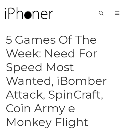
Vai
al
ME
contenuto
5 Games Of The
Week: Need For
Speed Most
Wanted, iBomber
Attack, SpinCraft,
Coin Army e
Monkey Flight