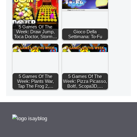
5 Games Of The
Week: Draw Jump,
Gioco Della
Toca Doctor, Storm…
Settimana: To-Fu
5 Games Of The
5 Games Of The
Week: Plants War,
Week: Pizza Picasso,
Tap The Frog 2,…
Bolt!, Scopa3D,…