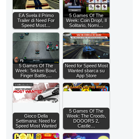
EA Svela il Primo
5 Games Of The
Trailer di Need For
Week: Coin Drop!, Il
Speed Most…
Solitario, Nomi…
5 Games Of The
Need for Speed Most
Week: Tekken Bowl,
Wanted sbarca su
Finger Battle,…
App Store
5 Games Of The
Gioco Della
Week: The Croods,
Settimana: Need for
DOOORS 2,
Speed Most Wanted
Castle…