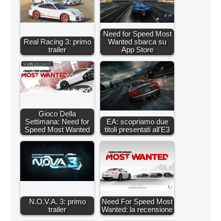
Need for Speed Most
Real Racing 3: primo
Wanted sbarca su
trailer
App Store
Gioco Della
Settimana: Need for
EA: scopriamo due
Speed Most Wanted
titoli presentati all'E3
N.O.V.A. 3: primo
Need For Speed Most
trailer
Wanted: la recensione