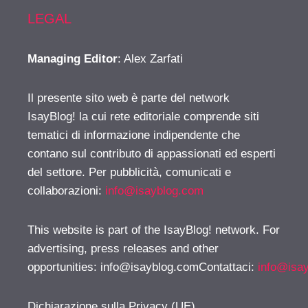
LEGAL
Managing Editor
: Alex Zarfati
Il presente sito web è parte del network
IsayBlog! la cui rete editoriale comprende siti
tematici di informazione indipendente che
contano sul contributo di appassionati ed esperti
del settore. Per pubblicità, comunicati e
collaborazioni:
info@isayblog.com
This website is part of the IsayBlog! network. For
advertising, press releases and other
opportunities:
info@isayblog.comContattaci
:
info@isa
Dichiarazione sulla Privacy (UE)