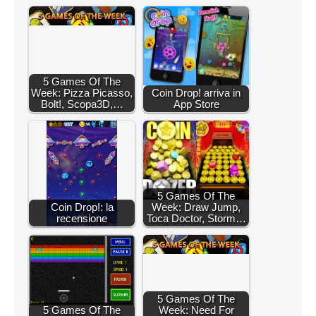
5 Games Of The
Week: Pizza Picasso,
Coin Drop! arriva in
Bolt!, Scopa3D,…
App Store
5 Games Of The
Coin Drop!: la
Week: Draw Jump,
recensione
Toca Doctor, Storm…
5 Games Of The
5 Games Of The
Week: Need For