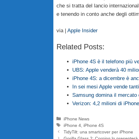
che si tratta del lancio internazio
e tenendo in conto anche degli ottimi
via |
Apple Insider
Related Posts:
iPhone 4S è il telefono più v
UBS: Apple venderà 40 milio
iPhone 4S: a dicembre è anc
In sei mesi Apple vende tan
Samsung domina il mercato 
Verizon: 4,2 milioni di iPhon
Categorie
iPhone News
Tag
iPhone 4
,
iPhone 4S
TidyTilt: una smartcover per iPhone
Gorilla Glass 2: Corning lo presenter