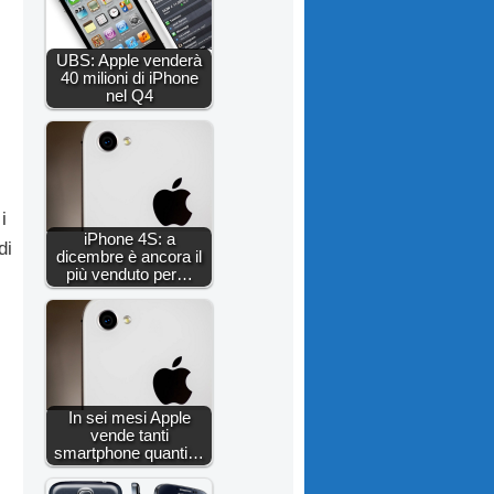
UBS: Apple venderà
40 milioni di iPhone
nel Q4
i
iPhone 4S: a
di
dicembre è ancora il
più venduto per…
In sei mesi Apple
vende tanti
smartphone quanti…