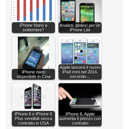
iPhone Nano a
Analisti: ipotesi per un
settembre?
iPhone Lite
Apple lancerà il nuovo
iPhone nano
iPad mini nel 2014,
disponibile in Cina
secondo…
iPhone 6 e iPhone 6
iPhone 6, Apple
Plus vendibili senza
aumenta il prezzo con
contratto in USA
contratto