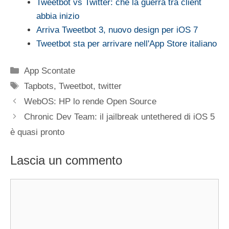
Tweetbot vs Twitter: che la guerra tra client
abbia inizio
Arriva Tweetbot 3, nuovo design per iOS 7
Tweetbot sta per arrivare nell'App Store italiano
Categorie
App Scontate
Tag
Tapbots
,
Tweetbot
,
twitter
WebOS: HP lo rende Open Source
Chronic Dev Team: il jailbreak untethered di iOS 5
è quasi pronto
Lascia un commento
Commento