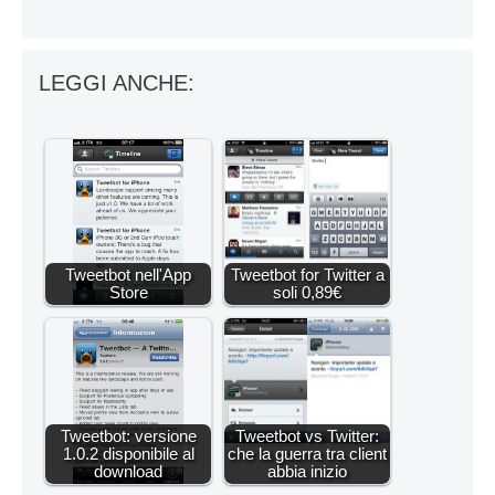
LEGGI ANCHE:
Tweetbot nell'App
Tweetbot for Twitter a
Store
soli 0,89€
Tweetbot: versione
Tweetbot vs Twitter:
1.0.2 disponibile al
che la guerra tra client
download
abbia inizio