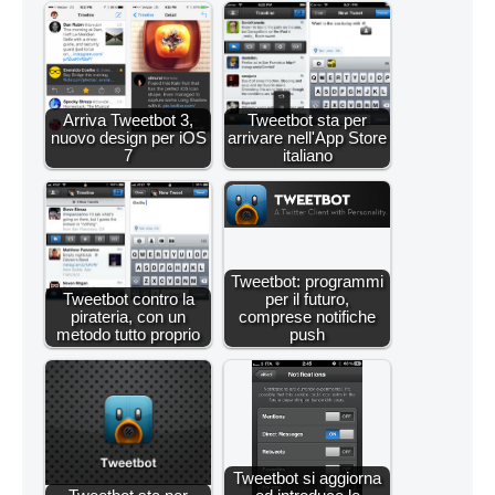
Arriva Tweetbot 3,
Tweetbot sta per
nuovo design per iOS
arrivare nell'App Store
7
italiano
Tweetbot: programmi
Tweetbot contro la
per il futuro,
pirateria, con un
comprese notifiche
metodo tutto proprio
push
Tweetbot si aggiorna