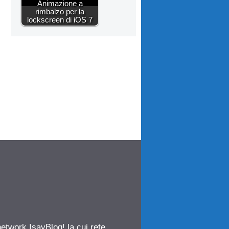
Animazione a
rimbalzo per la
lockscreen di iOS 7
network IsayBlog! la cui rete