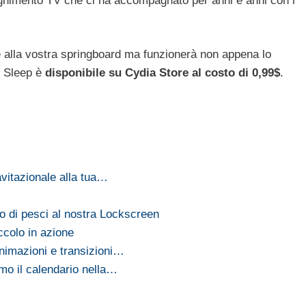
egnimento TV che ci ha accompagnato per anni e anni con i
alla vostra springboard ma funzionerà non appena lo
e Sleep è
disponibile su Cydia Store al costo di 0,99$
.
avitazionale alla tua…
 di pesci al nostra Lockscreen
colo in azione
nimazioni e transizioni…
mo il calendario nella…