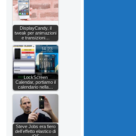
DisplayCandy, il
tweak per animazioni
e transizioni…
LockScreen
Calendar, portiamo il
calendario nella…
Steve Jobs era fiero
dell'effetto elastico di