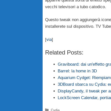
apparire questa sorta di effetto sp
vecchi televisori a tubo catodico.
Questo tweak non aggiungerà icone 
installerete sul dispositivo. TV Tub
[
via
]
Related Posts:
Graviboard: dai un'effetto gr
Barrel: la home in 3D
Aquarium Cydget: Riempiamo
3DBoard sbarca su Cydia: ec
DisplayCandy, il tweak per a
LockScreen Calendar, portia
Categorie
Cydia