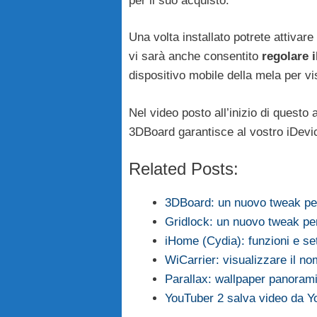
per il suo acquisto.
Una volta installato potrete attivare
vi sarà anche consentito
regolare il
dispositivo mobile della mela per vi
Nel video posto all’inizio di questo 
3DBoard garantisce al vostro iDevic
Related Posts:
3DBoard: un nuovo tweak per
Gridlock: un nuovo tweak pe
iHome (Cydia): funzioni e set
WiCarrier: visualizzare il no
Parallax: wallpaper panorami
YouTuber 2 salva video da 