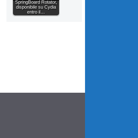
SpringBoard Rotator,
disponibile su Cydia
entro il…