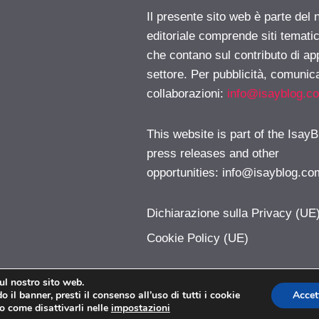
Il presente sito web è parte del 
editoriale comprende siti temati
che contano sul contributo di ap
settore. Per pubblicità, comunica
collaborazioni:
info@isayblog.c
This website is part of the IsayB
press releases and other
opportunities:
info@isayblog.co
Dichiarazione sulla Privacy (UE
Cookie Policy (UE)
sul nostro sito web.
 il banner, presti il consenso all’uso di tutti i cookie
Accet
iPhoner.com © 2026. All right reserverd.
o come disattivarli nelle
impostazioni