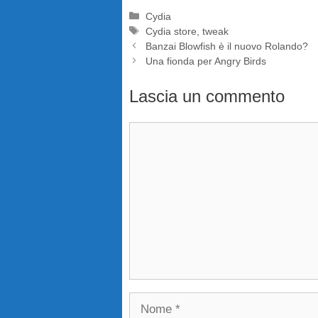
Categorie
Cydia
Tag
Cydia store
,
tweak
Banzai Blowfish è il nuovo Rolando?
Una fionda per Angry Birds
Lascia un commento
Commento
Nome