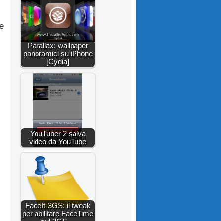
re
Parallax: wallpaper
panoramici su iPhone
[Cydia]
YouTuber 2 salva
video da YouTube
FaceIt-3GS: il tweak
per abilitare FaceTime