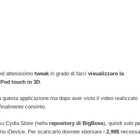
 ed attesissimo
tweak
in grado di farci
visualizzare la
iPod touch in 3D
.
u questa applicazione ma dopo aver visto il video realizzato
inalmente convinto.
su Cydia Store (nella
repository di BigBoss
), quindi solo p
prio iDevice. Per scaricarlo dovrete sborsare i
2,99$
necessa