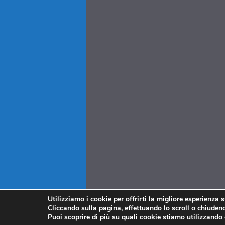
Utilizziamo i cookie per offrirti la migliore esperienza 
Cliccando sulla pagina, effettuando lo scroll o chiudendo
Puoi scoprire di più su quali cookie stiamo utilizzando 