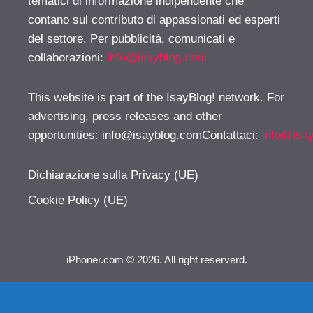
tematici di informazione indipendente che
contano sul contributo di appassionati ed esperti
del settore. Per pubblicità, comunicati e
collaborazioni:
info@isayblog.com
This website is part of the IsayBlog! network. For
advertising, press releases and other
opportunities:
info@isayblog.comContattaci
:
info@isa
Dichiarazione sulla Privacy (UE)
Cookie Policy (UE)
iPhoner.com © 2026. All right reserverd.