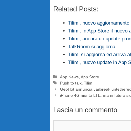
Related Posts:
Tilimi, nuovo aggiornamento 
Tilimi, in App Store il nuovo
Tilimi, ancora un update pro
TalkRoom si aggiorna
Tilimi si aggiorna ed arriva a
Tilimi, nuovo update in App 
Categorie
App News
,
App Store
Tag
Push to talk
,
Tilimi
GeoHot annuncia Jailbreak untethered
iPhone 4G niente LTE, ma in futuro si
Lascia un commento
Commento