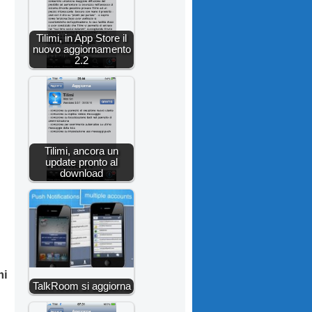
Tilimi, in App Store il
nuovo aggiornamento
2.2
Tilimi, ancora un
update pronto al
download
mi
TalkRoom si aggiorna