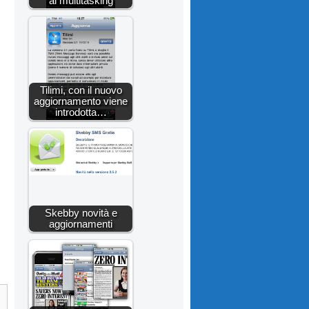
al multitasking
Tilimi, con il nuovo
aggiornamento viene
introdotta…
Skebby novità e
aggiornamenti