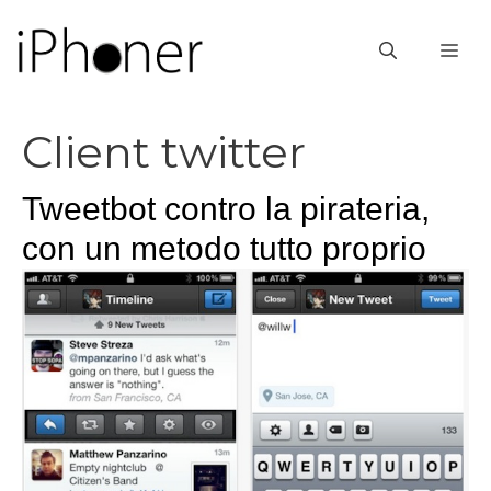
Vai
al
ME
contenuto
Client twitter
Tweetbot contro la pirateria,
con un metodo tutto proprio