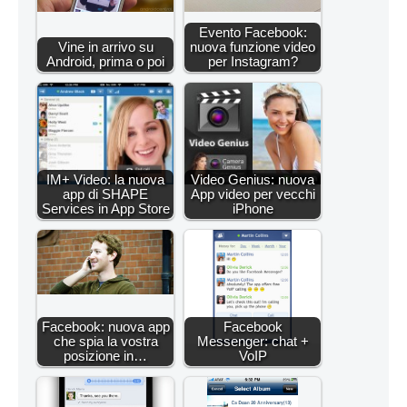
Evento Facebook:
Vine in arrivo su
nuova funzione video
Android, prima o poi
per Instagram?
IM+ Video: la nuova
Video Genius: nuova
app di SHAPE
App video per vecchi
Services in App Store
iPhone
Facebook: nuova app
Facebook
che spia la vostra
Messenger: chat +
posizione in…
VoIP