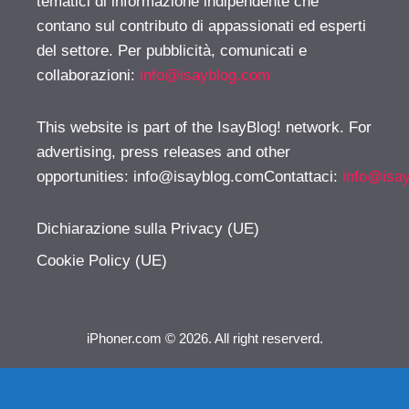
tematici di informazione indipendente che
contano sul contributo di appassionati ed esperti
del settore. Per pubblicità, comunicati e
collaborazioni:
info@isayblog.com
This website is part of the IsayBlog! network. For
advertising, press releases and other
opportunities:
info@isayblog.comContattaci
:
info@isa
Dichiarazione sulla Privacy (UE)
Cookie Policy (UE)
iPhoner.com © 2026. All right reserverd.