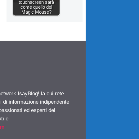
touchscreen sarà
come quello del
Magic Mouse?
network IsayBlog! la cui rete
ci di informazione indipendente
passionati ed esperti del
ti e
om