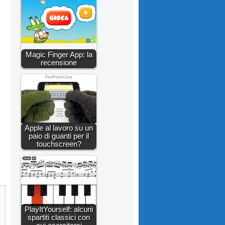
Magic Finger App: la
recensione
Apple al lavoro su un
paio di guanti per il
touchscreen?
PlayItYourself: alcuni
spartiti classici con