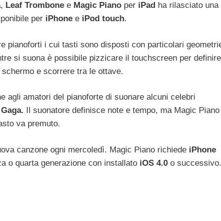
a
,
Leaf
Trombone
e
Magic
Piano
per
iPad
ha rilasciato una
sponibile per
iPhone
e
iPod
touch
.
 pianoforti i cui tasti sono disposti con particolari geometri
ntre si suona è possibile pizzicare il touchscreen per definire
lo schermo e scorrere tra le ottave.
 agli amatori del pianoforte di suonare alcuni celebri
Gaga.
Il suonatore definisce note e tempo, ma Magic Piano
asto va premuto.
nuova canzone ogni mercoledì. Magic Piano richiede
iPhone
za o quarta generazione con installato
iOS
4.0
o successivo