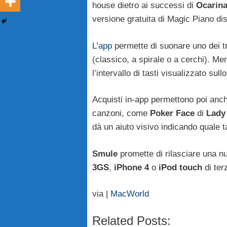
house dietro ai successi di
Ocarin
versione gratuita di Magic Piano di
L’app
permette di suonare uno dei tre
(classico, a spirale o a cerchi). Me
l’intervallo di tasti visualizzato sul
Acquisti in-app permettono poi anche
canzoni, come
Poker
Face
di
Lady
dà un aiuto visivo
indicando quale t
Smule
promette di rilasciare una 
3GS
,
iPhone
4
o
iPod
touch
di ter
via |
MacWorld
Related Posts: