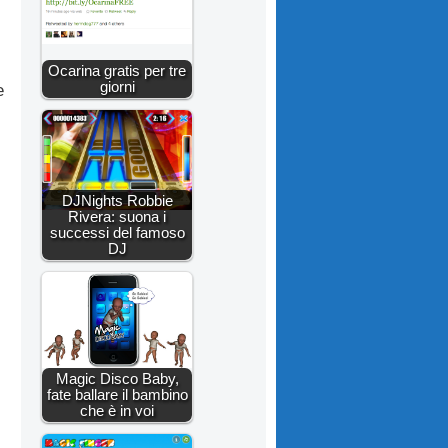
Ocarina gratis per tre
giorni
e
DJNights Robbie
Rivera: suona i
successi del famoso
DJ
.
Magic Disco Baby,
fate ballare il bambino
che è in voi