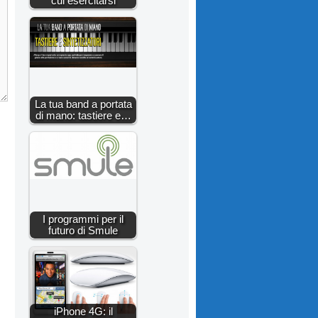
cui esercitarsi
La tua band a portata
di mano: tastiere e…
I programmi per il
futuro di Smule
iPhone 4G: il