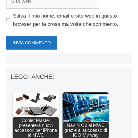
web
Salva il mio nome, email e sito web in questo
browser per la prossima volta che commento.
LEGGI ANCHE:
Cooler Master
presenterà nuovi
Nav N Go al MWC
accessori per iPhone
grazie al successo di
al MWC
iGO My way