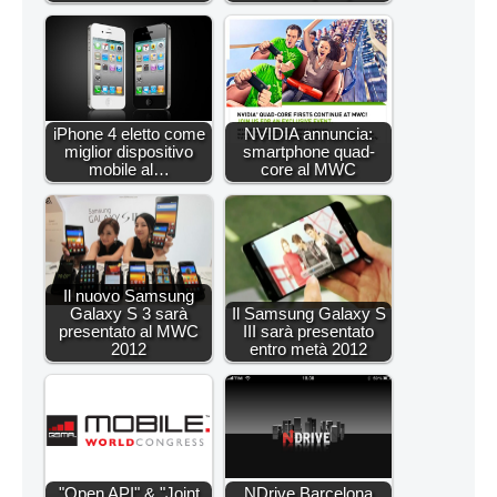
iPhone 4 eletto come
NVIDIA annuncia:
miglior dispositivo
smartphone quad-
mobile al…
core al MWC
Il nuovo Samsung
Galaxy S 3 sarà
Il Samsung Galaxy S
presentato al MWC
III sarà presentato
2012
entro metà 2012
"Open API" & "Joint
NDrive Barcelona