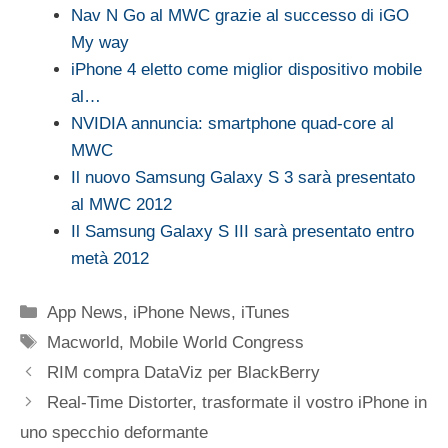
Nav N Go al MWC grazie al successo di iGO
My way
iPhone 4 eletto come miglior dispositivo mobile
al…
NVIDIA annuncia: smartphone quad-core al
MWC
Il nuovo Samsung Galaxy S 3 sarà presentato
al MWC 2012
Il Samsung Galaxy S III sarà presentato entro
metà 2012
Categorie
App News
,
iPhone News
,
iTunes
Tag
Macworld
,
Mobile World Congress
RIM compra DataViz per BlackBerry
Real-Time Distorter, trasformate il vostro iPhone in
uno specchio deformante