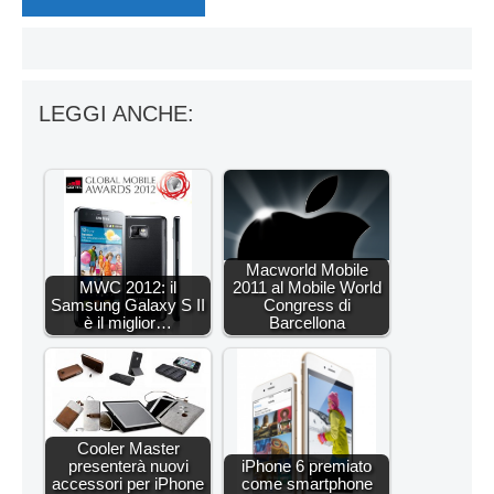
LEGGI ANCHE:
Macworld Mobile
MWC 2012: il
2011 al Mobile World
Samsung Galaxy S II
Congress di
è il miglior…
Barcellona
Cooler Master
presenterà nuovi
iPhone 6 premiato
accessori per iPhone
come smartphone