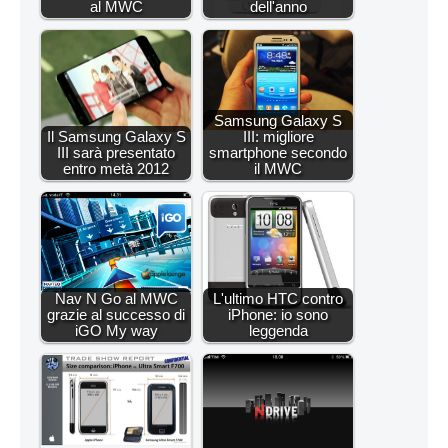
al MWC
dell'anno
Samsung Galaxy S
Il Samsung Galaxy S
III: migliore
III sarà presentato
smartphone secondo
entro metà 2012
il MWC
Nav N Go al MWC
L'ultimo HTC contro
grazie al successo di
iPhone: io sono
iGO My way
leggenda