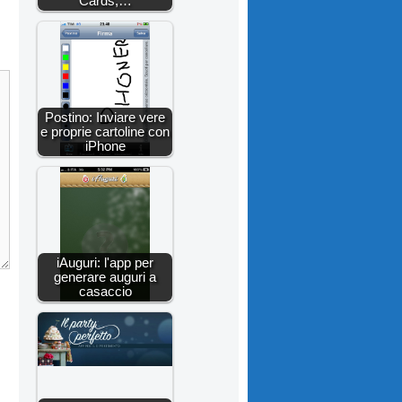
Cards,…
Postino: Inviare vere
e proprie cartoline con
iPhone
iAuguri: l'app per
generare auguri a
casaccio