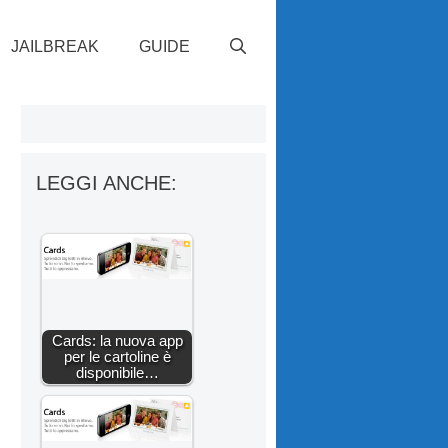
JAILBREAK
GUIDE
LEGGI ANCHE:
Cards: la nuova app
per le cartoline è
disponibile…