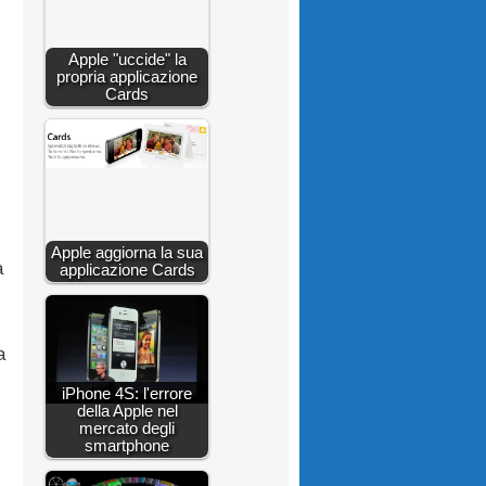
Apple "uccide" la
propria applicazione
Cards
Apple aggiorna la sua
a
applicazione Cards
a
iPhone 4S: l'errore
della Apple nel
mercato degli
smartphone