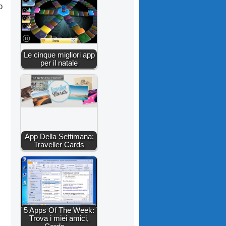
o
Le cinque migliori app
per il natale
App Della Settimana:
Traveller Cards
5 Apps Of The Week:
Trova i miei amici,