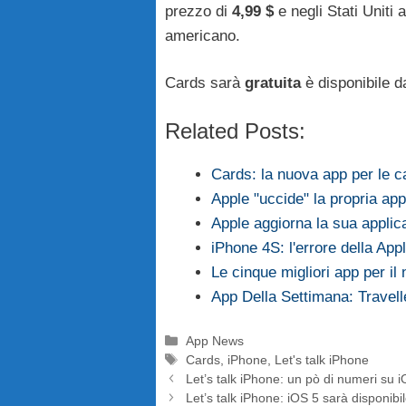
prezzo di
4,99 $
e negli Stati Uniti 
americano.
Cards sarà
gratuita
è disponibile d
Related Posts:
Cards: la nuova app per le c
Apple "uccide" la propria ap
Apple aggiorna la sua appli
iPhone 4S: l'errore della Ap
Le cinque migliori app per il 
App Della Settimana: Travel
Categorie
App News
Tag
Cards
,
iPhone
,
Let's talk iPhone
Let’s talk iPhone: un pò di numeri su 
Let’s talk iPhone: iOS 5 sarà disponibil