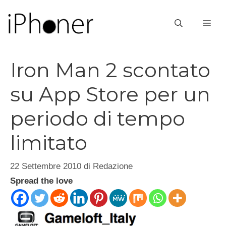
Vai
al
ME
contenuto
Iron Man 2 scontato
su App Store per un
periodo di tempo
limitato
22 Settembre 2010
di
Redazione
Spread the love