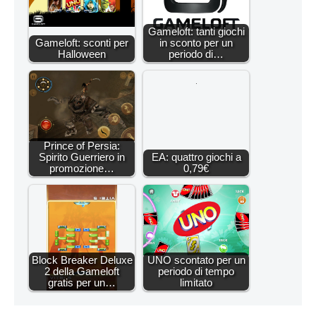
Gameloft: tanti giochi
Gameloft: sconti per
in sconto per un
Halloween
periodo di…
Prince of Persia:
Spirito Guerriero in
EA: quattro giochi a
promozione…
0,79€
Block Breaker Deluxe
UNO scontato per un
2 della Gameloft
periodo di tempo
gratis per un…
limitato