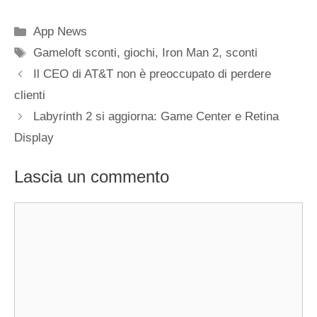
Categorie
App News
Tag
Gameloft sconti
,
giochi
,
Iron Man 2
,
sconti
Il CEO di AT&T non è preoccupato di perdere
clienti
Labyrinth 2 si aggiorna: Game Center e Retina
Display
Lascia un commento
Commento