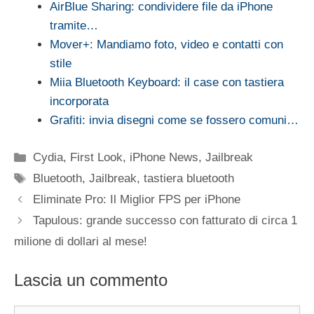
AirBlue Sharing: condividere file da iPhone
tramite…
Mover+: Mandiamo foto, video e contatti con
stile
Miia Bluetooth Keyboard: il case con tastiera
incorporata
Grafiti: invia disegni come se fossero comuni…
Categorie
Cydia
,
First Look
,
iPhone News
,
Jailbreak
Tag
Bluetooth
,
Jailbreak
,
tastiera bluetooth
Eliminate Pro: Il Miglior FPS per iPhone
Tapulous: grande successo con fatturato di circa 1
milione di dollari al mese!
Lascia un commento