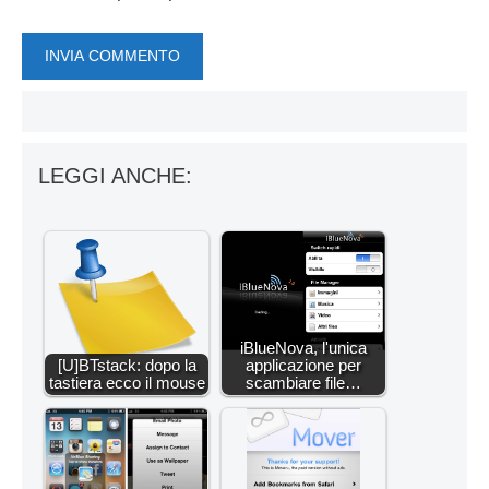
LEGGI ANCHE:
iBlueNova, l'unica
[U]BTstack: dopo la
applicazione per
tastiera ecco il mouse
scambiare file…