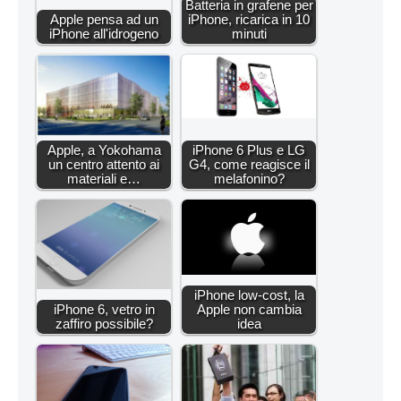
Batteria in grafene per
Apple pensa ad un
iPhone, ricarica in 10
iPhone all'idrogeno
minuti
Apple, a Yokohama
iPhone 6 Plus e LG
un centro attento ai
G4, come reagisce il
materiali e…
melafonino?
iPhone low-cost, la
iPhone 6, vetro in
Apple non cambia
zaffiro possibile?
idea