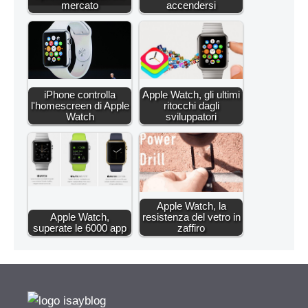
mercato
accendersi
iPhone controlla
Apple Watch, gli ultimi
l'homescreen di Apple
ritocchi dagli
Watch
sviluppatori
Apple Watch, la
Apple Watch,
resistenza del vetro in
superate le 6000 app
zaffiro