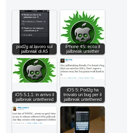
pod2g al lavoro sul
iPhone 4S: ecco il
jailbreak di A5
jailbreak untether
iOS 5: Pod2g ha
iOS 5.1.1: in arrivo il
trovato un bug per il
jailbreak untethered
jailbreak untethered