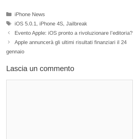
Categorie
iPhone News
Tag
iOS 5.0.1
,
iPhone 4S
,
Jailbreak
Evento Apple: iOS pronto a rivoluzionare l’editoria?
Apple annuncerà gli ultimi risultati finanziari il 24
gennaio
Lascia un commento
Commento