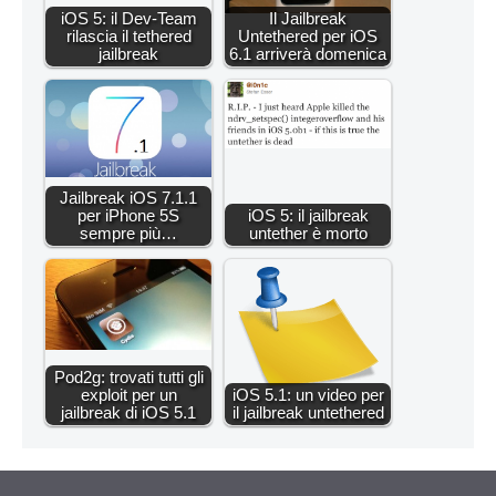
iOS 5: il Dev-Team
Il Jailbreak
rilascia il tethered
Untethered per iOS
jailbreak
6.1 arriverà domenica
Jailbreak iOS 7.1.1
per iPhone 5S
iOS 5: il jailbreak
sempre più…
untether è morto
Pod2g: trovati tutti gli
exploit per un
iOS 5.1: un video per
jailbreak di iOS 5.1
il jailbreak untethered