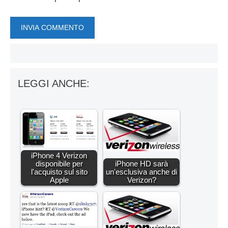
LEGGI ANCHE:
iPhone 4 Verizon
disponibile per
iPhone HD sarà
l'acquisto sul sito
un'esclusiva anche di
Apple
Verizon?