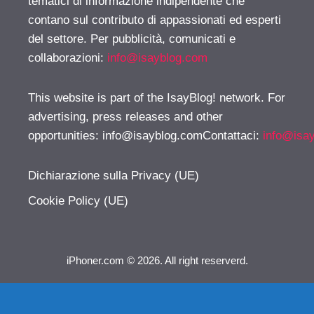
tematici di informazione indipendente che
contano sul contributo di appassionati ed esperti
del settore. Per pubblicità, comunicati e
collaborazioni:
info@isayblog.com
This website is part of the IsayBlog! network. For
advertising, press releases and other
opportunities:
info@isayblog.comContattaci
:
info@isa
Dichiarazione sulla Privacy (UE)
Cookie Policy (UE)
iPhoner.com © 2026. All right reserverd.