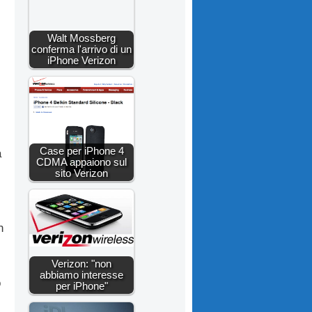
Walt Mossberg
conferma l'arrivo di un
iPhone Verizon
Case per iPhone 4
a
CDMA appaiono sul
sito Verizon
n
Verizon: "non
abbiamo interesse
o
per iPhone"