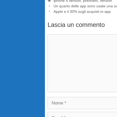
Tag
iphone 4 verizon
,
preordini
,
Verizon
Un quarto delle app sono usate una so
Apple e il 30% sugli acquisti in-app
Lascia un commento
Commento
Nome
Email