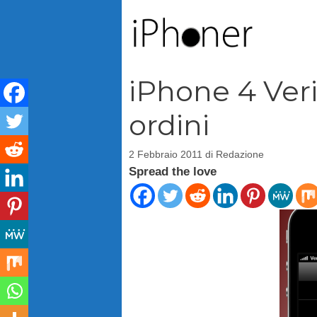
Vai
al
contenuto
iPhone 4 Veri
ordini
2 Febbraio 2011
di
Redazione
Spread the love