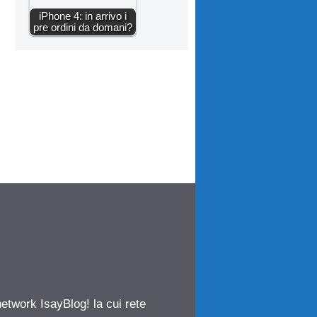
iPhone 4: in arrivo i
pre ordini da domani?
network IsayBlog! la cui rete