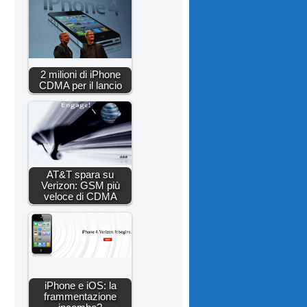
2 milioni di iPhone
CDMA per il lancio
AT&T spara su
Verizon: GSM più
veloce di CDMA
iPhone e iOS: la
frammentazione