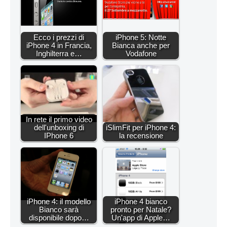
Ecco i prezzi di
iPhone 5: Notte
iPhone 4 in Francia,
Bianca anche per
Inghilterra e…
Vodafone
In rete il primo video
dell'unboxing di
iSlimFit per iPhone 4:
IPhone 6
la recensione
iPhone 4: il modello
iPhone 4 bianco
Bianco sarà
pronto per Natale?
disponibile dopo…
Un'app di Apple…