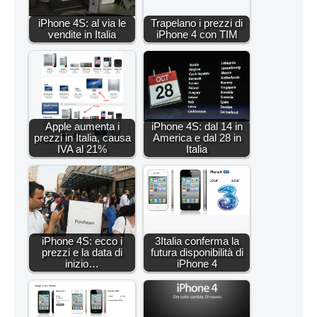
iPhone 4S: al via le
Trapelano i prezzi di
vendite in Italia
iPhone 4 con TIM
Apple aumenta i
iPhone 4S: dal 14 in
prezzi in Italia, causa
America e dal 28 in
IVA al 21%
Italia
iPhone 4S: ecco i
3Italia conferma la
prezzi e la data di
futura disponibilità di
inizio…
iPhone 4