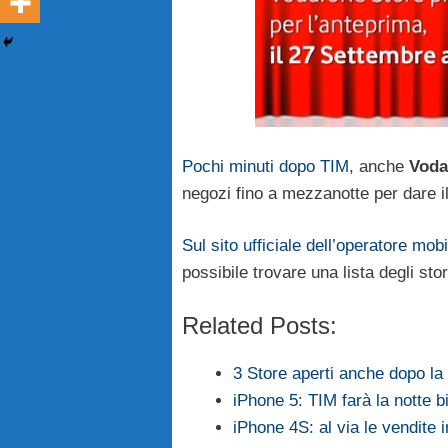
Pochi minuti dopo TIM
, anche
Voda
negozi fino a mezzanotte per dare i
Sul sito ufficiale dell’operatore mobi
possibile trovare una lista degli sto
Related Posts:
3 Store aperti anche dopo l
iPhone 5: TIM farà la notte b
iPhone 4S: al via le vendite in