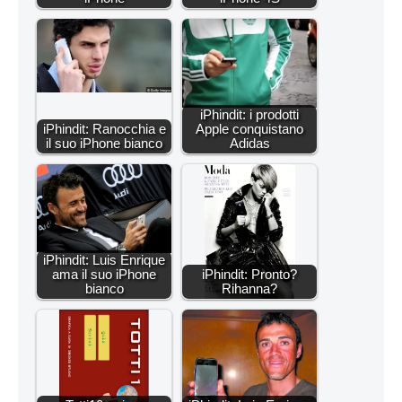
iPhindit: i prodotti
iPhindit: Ranocchia e
Apple conquistano
il suo iPhone bianco
Adidas
iPhindit: Luis Enrique
ama il suo iPhone
iPhindit: Pronto?
bianco
Rihanna?