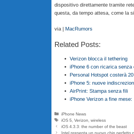
dispositivo direttamente tramite re
questa, da tempo attesa, come la s
via |
MacRumors
Related Posts:
Verizon blocca il tethering
iPhone 6 con ricarica senza 
Personal Hotspot costerà 20 
iPhone 5: nuove indiscrezio
AirPrint: Stampa senza fili
iPhone Verizon a fine mese:
Categorie
iPhone News
Tag
iOS 5
,
Verizon
,
wireless
iOS 4.3.3: the number of the beast
Intel presenta un nuovo chip perfetto pe