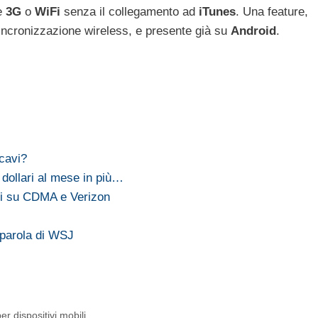
te
3G
o
WiFi
senza il collegamento ad
iTunes
. Una feature,
incronizzazione wireless, e presente già su
Android
.
cavi?
dollari al mese in più…
ni su CDMA e Verizon
 parola di WSJ
r dispositivi mobili