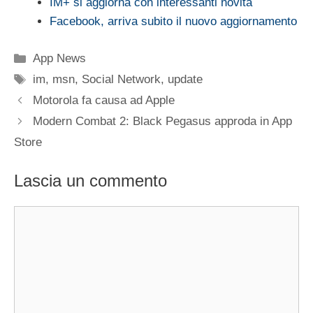
IM+ si aggiorna con interessanti novità
Facebook, arriva subito il nuovo aggiornamento
Categorie
App News
Tag
im
,
msn
,
Social Network
,
update
Motorola fa causa ad Apple
Modern Combat 2: Black Pegasus approda in App
Store
Lascia un commento
Commento