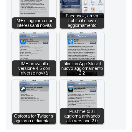
Facebook, arriva
IM+ si aggiorna con
subito il nuovo
interessanti novità
aggiornamento
IM+ arriva alla
Tilimi, in App Store il
versione 4.5 con
nuovo aggiornamento
diverse novità
2.2
Pushme.to si
Osfoora for Twitter si
aggiorna arrivando
aggiorna e diventa…
alla versione 2.0