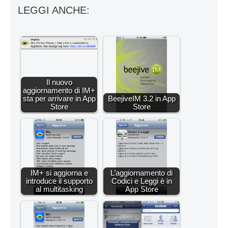
LEGGI ANCHE:
Il nuovo
aggiornamento di IM+
sta per arrivare in App
BeejiveIM 3.2 in App
Store
Store
IM+ si aggiorna e
L’aggiornamento di
introduce il supporto
Codici e Leggi è in
al multitasking
App Store