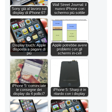
Wall Street Journal: il
Sony già al lavoro sui
nuovo iPhone con
display di iPhone 6?
schermo più sottile
Display touch: Apple
Apple potrebbe avere
disposta a pagare di
problemi con gli
più
schermi in-cell
iPhone 5: cominciate
le consegne dei
iPhone 5: Sharp è in
display da 4 pollici?
ritardo con i display