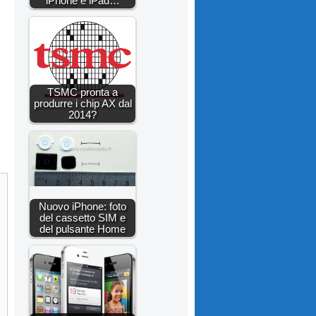
iPhone e iPad…
TSMC pronta a
produrre i chip AX dal
2014?
Nuovo iPhone: foto
del cassetto SIM e
del pulsante Home