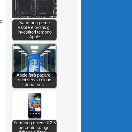
lo
Samsung perde
valore e ordini: gli
investitori temono
Apple
Apple farà pagare i
suoi servizi cloud
dopo un…
Samsung chiede il 2,5
percento su ogni