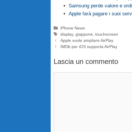
Samsung perde valore e ordin
Apple farà pagare i suoi ser
Categorie
iPhone News
Tag
display
,
giappone
,
touchscreen
Apple vuole ampliare AirPlay
IMDb per iOS supporta AirPlay
Lascia un commento
Commento