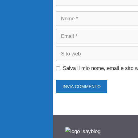
Nome
Email
Sito
web
Salva il mio nome, email e sito