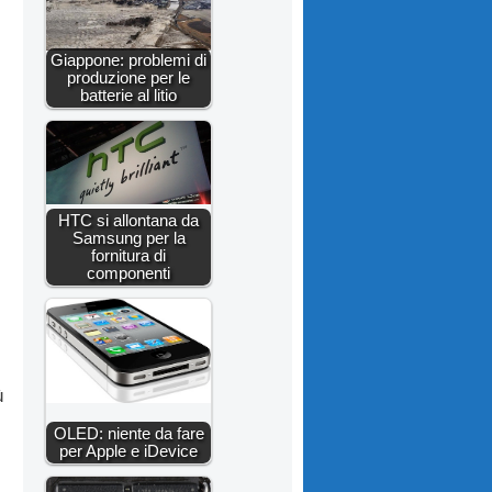
Giappone: problemi di
produzione per le
batterie al litio
HTC si allontana da
Samsung per la
fornitura di
componenti
ù
OLED: niente da fare
per Apple e iDevice