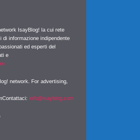
network IsayBlog! la cui rete
ci di informazione indipendente
passionati ed esperti del
ti e
om
log! network. For advertising,
mContattaci
:
info@isayblog.com
)