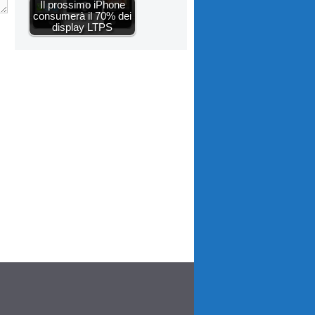
Il prossimo iPhone
consumerà il 70% dei
display LTPS