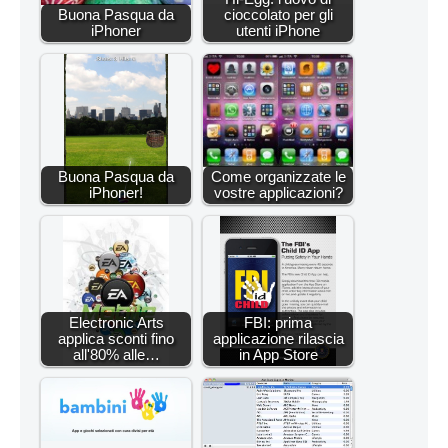
Buona Pasqua da
cioccolato per gli
iPhoner
utenti iPhone
Buona Pasqua da
Come organizzate le
iPhoner!
vostre applicazioni?
Electronic Arts
FBI: prima
applica sconti fino
applicazione rilascia
all'80% alle…
in App Store