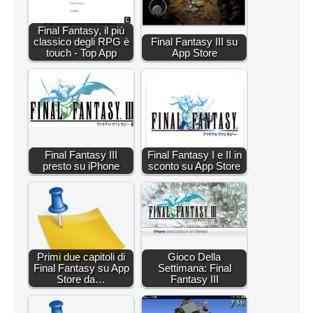
Final Fantasy, il più
classico degli RPG è
Final Fantasy III su
touch - Top App
App Store
Final Fantasy III
Final Fantasy I e II in
presto su iPhone
sconto su App Store
Primi due capitoli di
Gioco Della
Final Fantasy su App
Settimana: Final
Store da…
Fantasy III