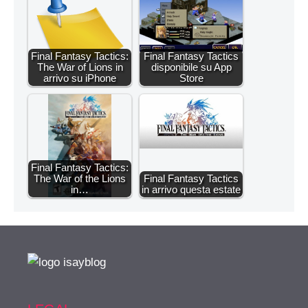
Final Fantasy Tactics:
Final Fantasy Tactics
The War of Lions in
disponibile su App
arrivo su iPhone
Store
Final Fantasy Tactics:
The War of the Lions
Final Fantasy Tactics
in…
in arrivo questa estate