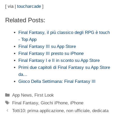
[ via |
toucharcade
]
Related Posts:
Final Fantasy, il più classico degli RPG è touch
- Top App
Final Fantasy III su App Store
Final Fantasy III presto su iPhone
Final Fantasy I e II in sconto su App Store
Primi due capitoli di Final Fantasy su App Store
da…
Gioco Della Settimana: Final Fantasy III
Categorie
App News
,
First Look
Tag
Final Fantasy
,
Giochi iPhone
,
iPhone
Totti10: prima applicazione, non ufficiale, dedicata