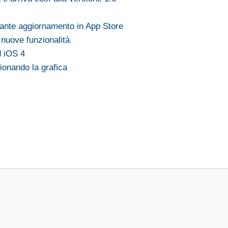
sante aggiornamento in App Store
nuove funzionalità
d iOS 4
ionando la grafica
e