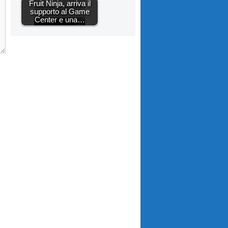
Fruit Ninja, arriva il
supporto al Game
Center e una…