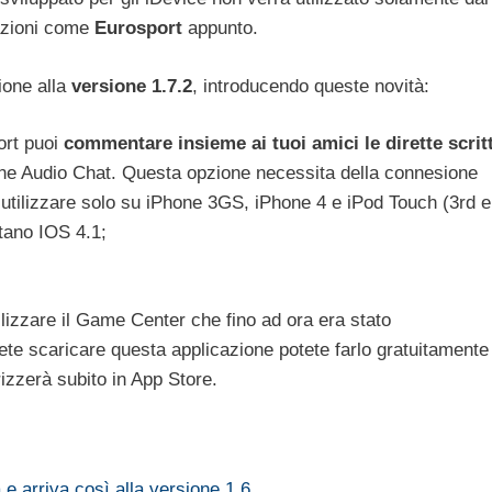
azioni come
Eurosport
appunto.
ione alla
versione 1.7.2
, introducendo queste novità:
ort puoi
commentare insieme ai tuoi amici le dirette scrit
one Audio Chat. Questa opzione necessita della connesione
utilizzare solo su iPhone 3GS, iPhone 4 e iPod Touch (3rd e
tano IOS 4.1;
izzare il Game Center che fino ad ora era stato
lete scaricare questa applicazione potete farlo gratuitamente
rizzerà subito in App Store.
e arriva così alla versione 1.6