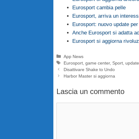
Eurosport cambia pelle
Eurosport, arriva un interes
Eurosport: nuovo update per 
Anche Eurosport si adatta a
Eurosport si aggiorna rivoluz
Categorie
App News
Tag
Eurosport
,
game center
,
Sport
,
updat
Disattivare Shake to Undo
Harbor Master si aggiorna
Lascia un commento
Commento