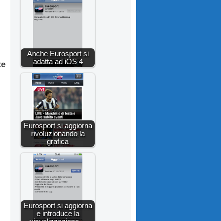
Anche Eurosport si
adatta ad iOS 4
te
Eurosport si aggiorna
rivoluzionando la
grafica
Eurosport si aggiorna
e introduce la