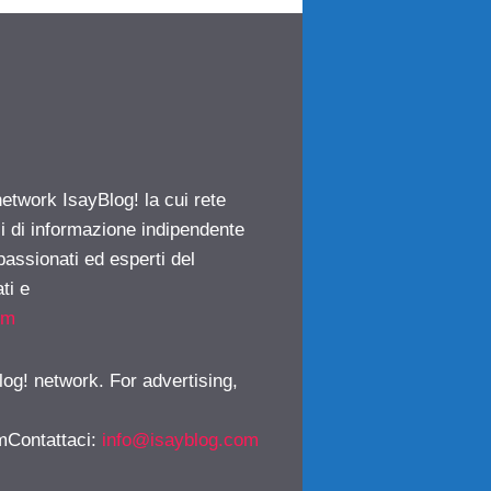
network IsayBlog! la cui rete
ci di informazione indipendente
passionati ed esperti del
ti e
om
log! network. For advertising,
mContattaci
:
info@isayblog.com