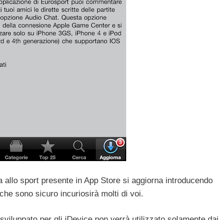
 allo sport presente in App Store si aggiorna introducendo
che sono sicuro incuriosirà molti di voi.
sviluppato per gli iDevice non verrà utilizzato solamente dai