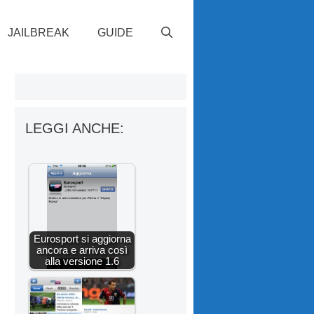
JAILBREAK
GUIDE
LEGGI ANCHE:
Eurosport si aggiorna
ancora e arriva così
alla versione 1.6