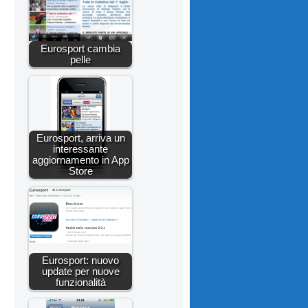
Eurosport cambia
pelle
Eurosport, arriva un
interessante
aggiornamento in App
Store
Eurosport: nuovo
update per nuove
funzionalità