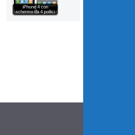
iPhone 4 con
schermo da 4 pollici