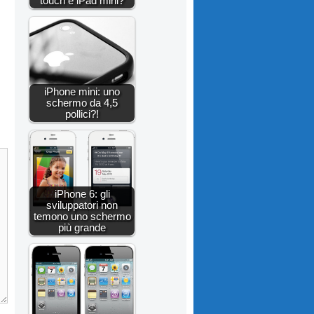
touch e iPad mini?
iPhone mini: uno
schermo da 4,5
pollici?!
iPhone 6: gli
sviluppatori non
temono uno schermo
più grande