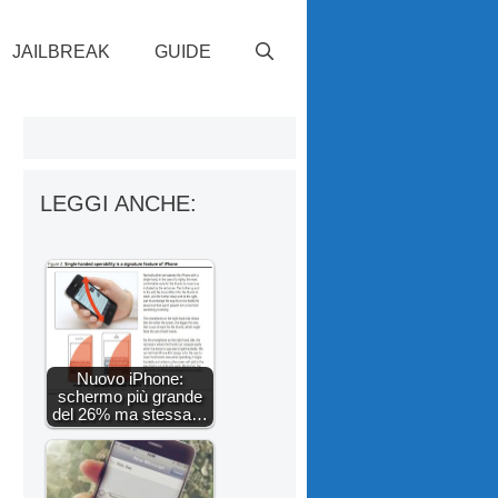
JAILBREAK
GUIDE
LEGGI ANCHE:
Nuovo iPhone:
schermo più grande
del 26% ma stessa…