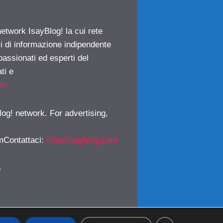
network IsayBlog! la cui rete
ci di informazione indipendente
passionati ed esperti del
ti e
om
log! network. For advertising,
mContattaci
:
info@isayblog.com
)
CLOSE GDPR CO