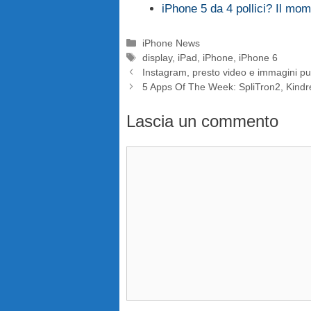
iPhone 5 da 4 pollici? Il mom
Categorie
iPhone News
Tag
display
,
iPad
,
iPhone
,
iPhone 6
Instagram, presto video e immagini pub
5 Apps Of The Week: SpliTron2, Kindre
Lascia un commento
Commento