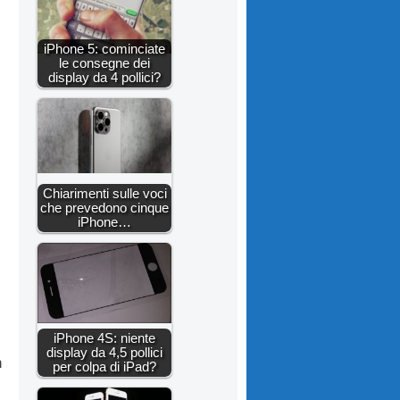
iPhone 5: cominciate
le consegne dei
display da 4 pollici?
Chiarimenti sulle voci
che prevedono cinque
iPhone…
iPhone 4S: niente
display da 4,5 pollici
n
per colpa di iPad?