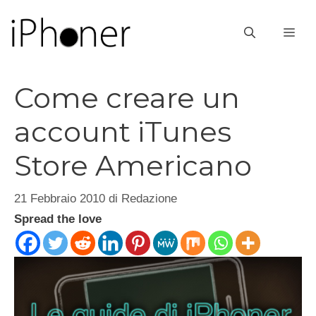
Vai
al
ME
contenuto
Come creare un
account iTunes
Store Americano
21 Febbraio 2010
di
Redazione
Spread the love