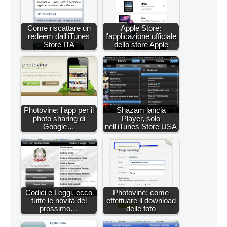
Come riscattare un
Apple Store:
redeem dall'iTunes
l'applicazione ufficiale
Store ITA
dello store Apple
Photovine: l'app per il
Shazam lancia
photo sharing di
Player, solo
Google…
nell'iTunes Store USA
Codici e Leggi, ecco
Photovine: come
tutte le novità del
effettuare il download
prossimo…
delle foto