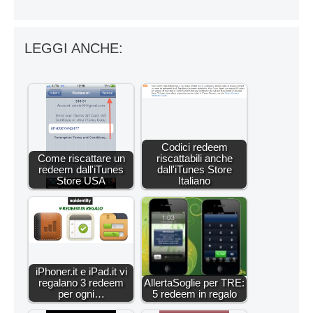
LEGGI ANCHE:
Codici redeem
Come riscattare un
riscattabili anche
redeem dall'iTunes
dall'iTunes Store
Store USA
Italiano
iPhoner.it e iPad.it vi
regalano 3 redeem
AllertaSoglie per TRE:
per ogni…
5 redeem in regalo