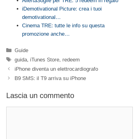
AllertaSoglie per TRE: 5 redeem in regalo
iDemotivational Picture: crea i tuoi
demotivational…
Cinema TRE: tutte le info su questa
promozione anche…
Categorie
Guide
Tag
guida
,
iTunes Store
,
redeem
iPhone diventa un elettrocardiografo
B9 SMS: il T9 arriva su iPhone
Lascia un commento
Commento