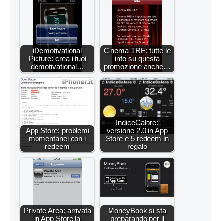
iDemotivational
Cinema TRE: tutte le
Picture: crea i tuoi
info su questa
demotivational…
promozione anche…
IndiceCalore:
App Store: problemi
versione 2.0 in App
momentanei con i
Store e 5 redeem in
redeem
regalo
Private Area: arrivata
MoneyBook si sta
in App Store la
preparando per il