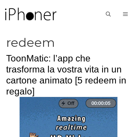
Vai
al
ME
contenuto
redeem
ToonMatic: l’app che
trasforma la vostra vita in un
cartone animato [5 redeem in
regalo]