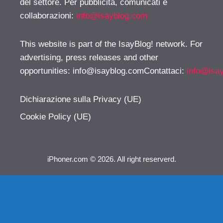
del settore. Per pubblicità, comunicati e
collaborazioni:
info@isayblog.com
This website is part of the IsayBlog! network. For
advertising, press releases and other
opportunities:
info@isayblog.comContattaci
:
info@isa
Dichiarazione sulla Privacy (UE)
Cookie Policy (UE)
iPhoner.com © 2026. All right reserverd.