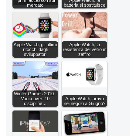
i primi accessori sul
Apple Watch, la
mercato
batteria si sostituisce
Apple Watch, gli ultimi
Apple Watch, la
ritocchi dagli
resistenza del vetro in
sviluppatori
zaffiro
Winter Games 2010 -
Vancouver: 10
Apple Watch, arrivo
discipline…
nei negozi a Giugno?