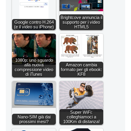
Brightcove annuncia il
Google contro H.264
supporto per i video
(e il video su iPhone)
HTML5
1080p: uno sguardo
alla nuova
Amazon cambia
compressione video
formato per gli ebook:
di iTunes
KF8
Super WiFi:
Nano-SIM già dai
colleghiamoci a
prossimi mesi?
100Km di distanza!