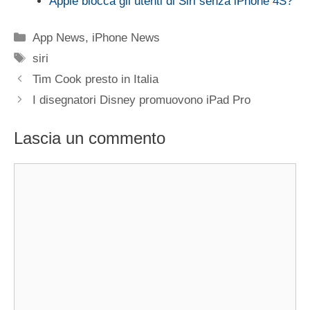
Apple blocca gli utenti di Siri senza iPhone 4S?
Categorie
App News
,
iPhone News
Tag
siri
Tim Cook presto in Italia
I disegnatori Disney promuovono iPad Pro
Lascia un commento
Commento