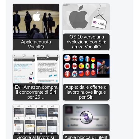
iOS 10 verso una
Apple acquista
rivoluzione con Siri:
VocalIQ
arriva VocalIQ
Evi: Amazon compra
Apple: dalle offerte di
il concorrente di Siri
lavoro nuove lingue
per 26…
per Siri
Google al lavoro su
Apple blocca gli utenti