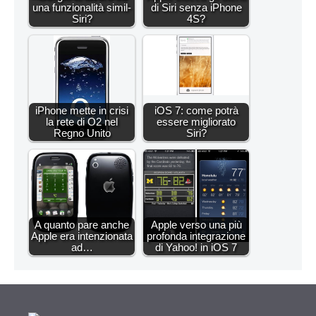
una funzionalità simil-
di Siri senza iPhone
Siri?
4S?
iPhone mette in crisi
iOS 7: come potrà
la rete di O2 nel
essere migliorato
Regno Unito
Siri?
A quanto pare anche
Apple verso una più
Apple era intenzionata
profonda integrazione
ad…
di Yahoo! in iOS 7