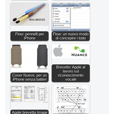
Flow: pennelli per
Flow: un nuovo modo
iPhone
di concepire i todo
Brevetto: Apple al
lavoro sul
Cover Nueve, per un
riconoscimento
iPhone senza batteri
vocale
Apple brevetta Image