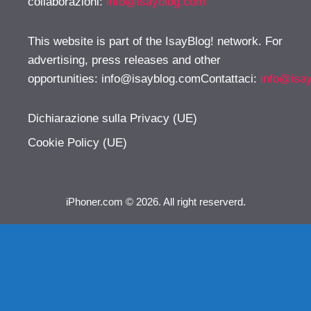
collaborazioni:
info@isayblog.com
This website is part of the IsayBlog! network. For
advertising, press releases and other
opportunities:
info@isayblog.comContattaci
:
info@isa
Dichiarazione sulla Privacy (UE)
Cookie Policy (UE)
iPhoner.com © 2026. All right reserverd.