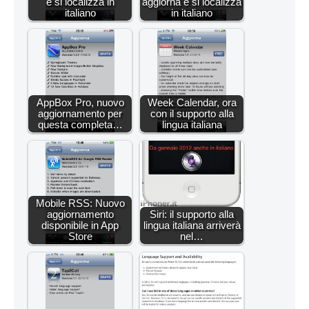
e si localizza in
aggiorna e si localizza
italiano
in italiano
AppBox Pro, nuovo
Week Calendar, ora
aggiornamento per
con il supporto alla
questa completa…
lingua italiana
Mobile RSS: Nuovo
aggiornamento
Siri: il supporto alla
disponibile in App
lingua italiana arriverà
Store
nel…