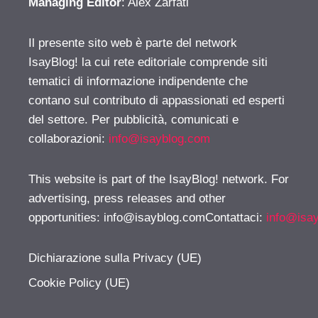
Managing Editor
: Alex Zarfati
Il presente sito web è parte del network
IsayBlog! la cui rete editoriale comprende siti
tematici di informazione indipendente che
contano sul contributo di appassionati ed esperti
del settore. Per pubblicità, comunicati e
collaborazioni:
info@isayblog.com
This website is part of the IsayBlog! network. For
advertising, press releases and other
opportunities:
info@isayblog.comContattaci
:
info@isa
Dichiarazione sulla Privacy (UE)
Cookie Policy (UE)