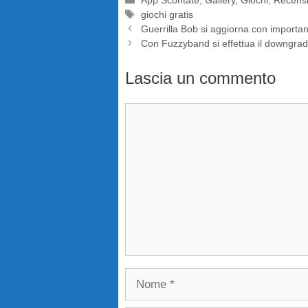
App Scontate
,
Gallery
,
Giochi
,
Recensi
Tag
giochi gratis
Guerrilla Bob si aggiorna con importan
Con Fuzzyband si effettua il downgra
Lascia un commento
Commento
Nome