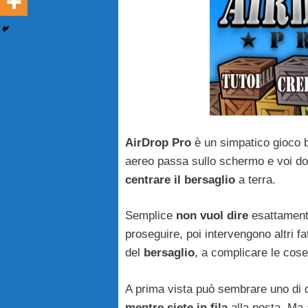
AirDrop Pro
è un simpatico gioco 
aereo passa sullo schermo e voi do
centrare il bersaglio
a terra.
Semplice
non vuol dire
esattamente 
proseguire, poi intervengono altri fa
del
bersaglio
, a complicare le cose
A prima vista può sembrare uno di 
mentre siete in fila
alla posta. Ma 