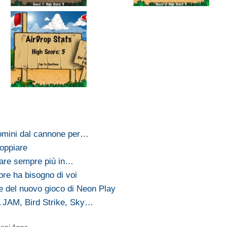
 omini dal cannone per…
coppiare
ciare sempre più in…
re ha bisogno di voi
e del nuovo gioco di Neon Play
JAM, Bird Strike, Sky…