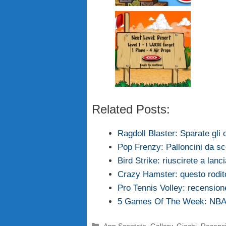
Related Posts:
Ragdoll Blaster: Sparate gli
Pop Frenzy: Palloncini da s
Bird Strike: riuscirete a lan
Crazy Hamster: questo rodito
Pro Tennis Volley: recension
5 Games Of The Week: NBA 
Categorie