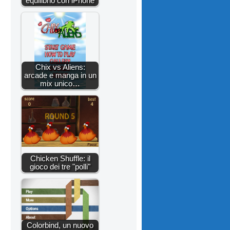
equilibrio con iPhone
Chix vs Aliens:
arcade e manga in un
mix unico…
Chicken Shuffle: il
gioco dei tre "polli"
Colorbind, un nuovo