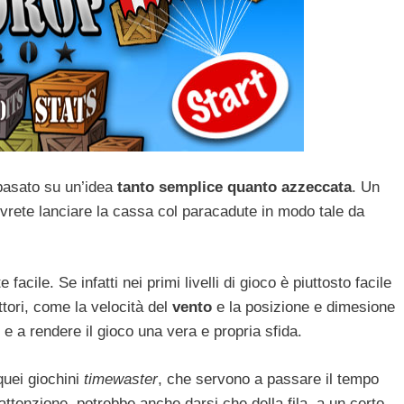
basato su un’idea
tanto semplice quanto azzeccata
. Un
vrete lanciare la cassa col paracadute in modo tale da
facile. Se infatti nei primi livelli di gioco è piuttosto facile
ttori, come la velocità del
vento
e la posizione e dimesione
 e a rendere il gioco una vera e propria sfida.
quei giochini
timewaster
, che servono a passare il tempo
attenzione, potrebbe anche darsi che della fila, a un certo