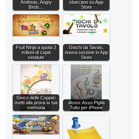
Andreas, Angry
sbarcano su App
Birds…
Store
Fruit Ninja a quota 2
Giochi da Tavolo,
milioni di copie
nuova sezione in App
vendute
Store
Gioco delle Coppie:
metti alla prova la tua
iAsso: Asso Piglia
memoria
Tutto per iPhone